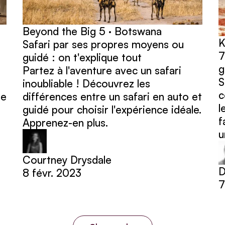
Beyond the Big 5 · Botswana
K
Safari par ses propres moyens ou
7
guidé : on t'explique tout
g
Partez à l'aventure avec un safari
S
inoubliable ! Découvrez les
c
ue
différences entre un safari en auto et
l
guidé pour choisir l'expérience idéale.
f
Apprenez-en plus.
u
Courtney Drysdale
D
8 févr. 2023
7