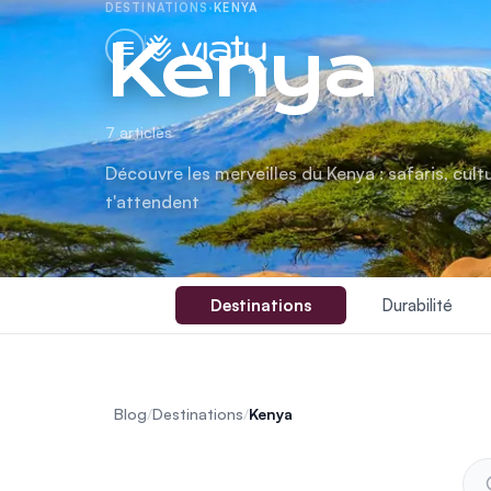
DESTINATIONS
·
KENYA
Kenya
blog
7 articles
Découvre les merveilles du Kenya : safaris, cult
t'attendent
Destinations
Durabilité
Blog
/
Destinations
/
Kenya