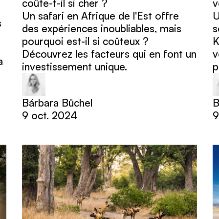
coûte-t-il si cher ?
v
Un safari en Afrique de l'Est offre
U
s
des expériences inoubliables, mais
s
pourquoi est-il si coûteux ?
K
Découvrez les facteurs qui en font un
v
a
investissement unique.
p
Bárbara Büchel
B
9 oct. 2024
9