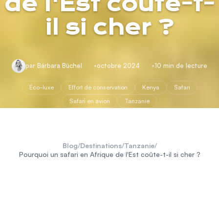
de l'Est coûte-t-
il si cher ?
par Bárbara Büchel
octobre 2024
10 min de lecture
Éco-luxe
Effort de conservation
Kenya
Safari
Safari en avion
Tanzanie
Blog
/
Destinations
/
Tanzanie
/
Pourquoi un safari en Afrique de l'Est coûte-t-il si cher ?
safari en Afrique de l'Est