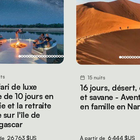
its
15 nuits
ari de luxe
16 jours, désert,
e de 10 jours en
et savane - Aven
 et la retraite
en famille en Na
 sur l'île de
gascar
26 763 $US
6 444 $US
 de
À partir de