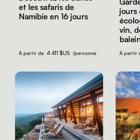
Garde
et les safaris de
jours
Namibie en 16 jours
écolo
vin, 
balei
4 411 $US
À partir de
/personne
À partir