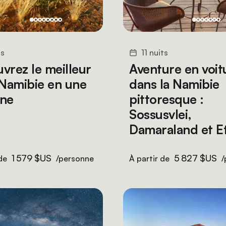
ts
11 nuits
vrez le meilleur
Aventure en voit
 Namibie en une
dans la Namibie
ine
pittoresque :
Sossusvlei,
Damaraland et E
1 579 $US
5 827 $US
 de
/personne
À partir de
/