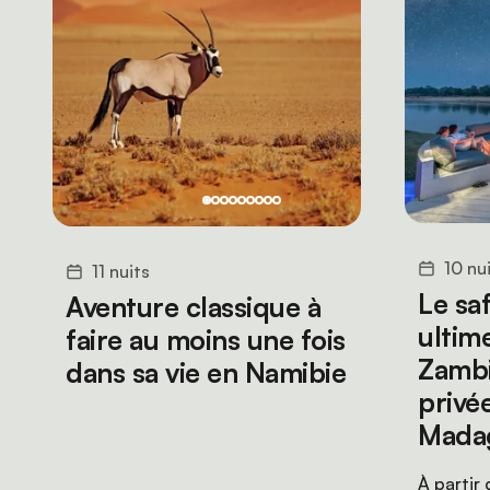
10 nu
11 nuits
Le saf
Aventure classique à
ultim
faire au moins une fois
Zambie
dans sa vie en Namibie
privée
Mada
À partir