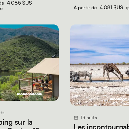
4 085 $US
 de
4 081 $US
À partir de
/
ne
its
13 nuits
ing sur la
Les incontourna