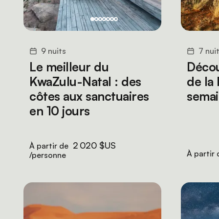
9 nuits
7 nui
Le meilleur du
Décou
KwaZulu-Natal : des
de la
côtes aux sanctuaires
sema
en 10 jours
2 020 $US
À partir de
À partir
/personne