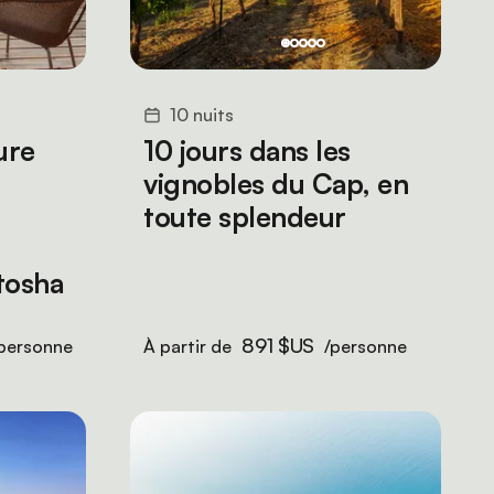
10 nuits
ure
10 jours dans les
vignobles du Cap, en
toute splendeur
tosha
891 $US
personne
À partir de
/personne