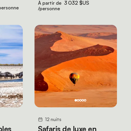
3 032 $US
À partir de
personne
/personne
12 nuits
bles
Safaris de luxe en