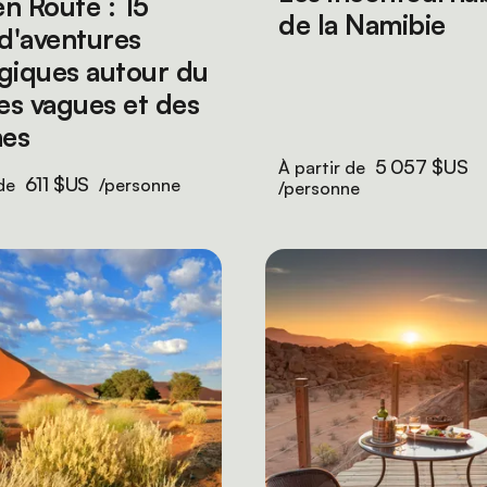
n Route : 15
de la Namibie
 d'aventures
giques autour du
des vagues et des
nes
5 057 $US
À partir de
611 $US
 de
/personne
/personne