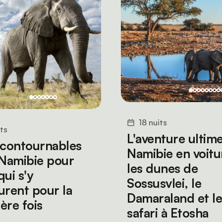
18 nuits
its
L'aventure ultim
ncontournables
Namibie en voitu
 Namibie pour
les dunes de
ui s'y
Sossusvlei, le
urent pour la
Damaraland et le
ère fois
safari à Etosha