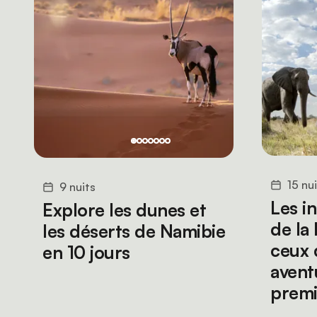
15 nu
9 nuits
Les i
Explore les dunes et
de la
les déserts de Namibie
ceux q
en 10 jours
avent
premi