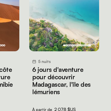
5 nuits
 côte
6 jours d'aventure
ture
pour découvrir
mibie
Madagascar, l'île des
lémuriens
2 078 $US
À partir de