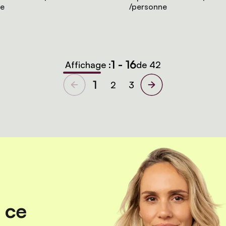
ne
/personne
1 - 16
Affichage :
de 42
1
2
3
 ce