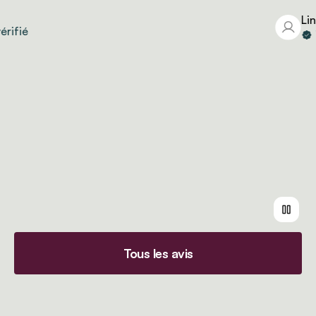
Linda
fié
Vo
Tous les avis