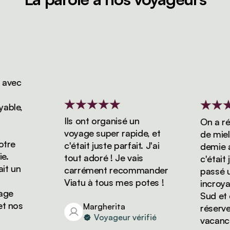
vec
le,
Ils ont organisé un
On a rése
voyage super rapide, et
de miel d
re
c'était juste parfait. J'ai
demie ave
tout adoré ! Je vais
c'était ju
 un
carrément recommander
passé un 
Viatu à tous mes potes !
incroyabl
e
Sud et on
 nos
Margherita
réserver 
Voyageur vérifié
vacances 