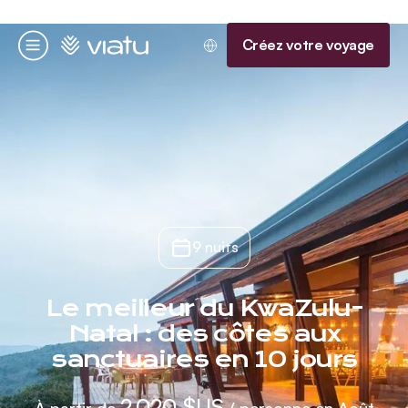
Accueil
Créez votre voyage
Menu
9 nuits
Le meilleur du KwaZulu-
Natal : des côtes aux
sanctuaires en 10 jours
2 020 $US
À partir de
/ personne en Août