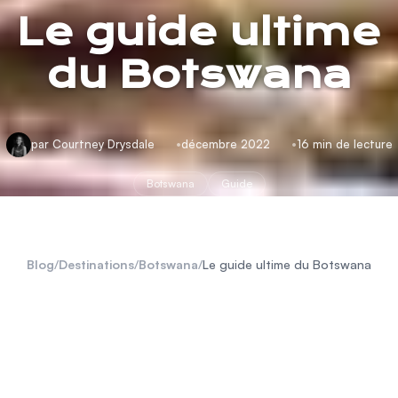
Le guide ultime
du Botswana
par Courtney Drysdale
décembre 2022
16 min de lecture
Botswana
Guide
Blog
/
Destinations
/
Botswana
/
Le guide ultime du Botswana
Botswana