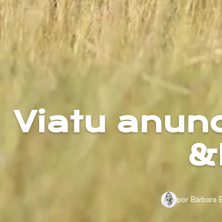
Viatu anunc
&
por Bárbara 