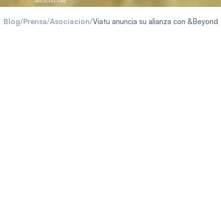
Asociación
Blog
/
Prensa
/
Asociación
/
Viatu anuncia su alianza con &Beyond
Beyond
bia
Nxabega Okavango Tented Camp
Botsuana
arque Nacional Kruger
Sudáfrica