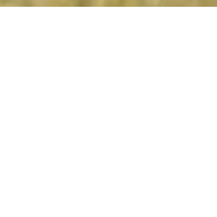
&
Alojamiento
Sossusvlei Desert Lodge
Nami
Lodge
KwaZulu-Natal
Tengile River Lodge
P