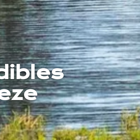
dibles
beze