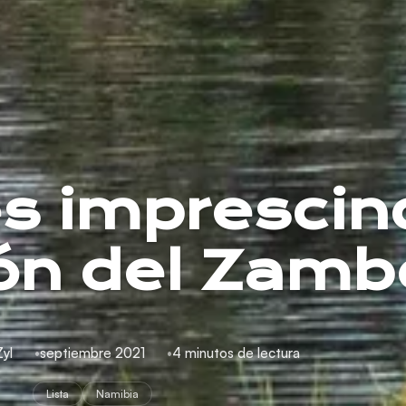
es imprescin
ión del Zam
Zyl
septiembre 2021
4 minutos de lectura
Lista
Namibia