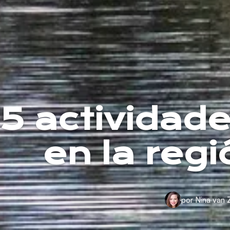
5 actividad
en la reg
por Nina van 