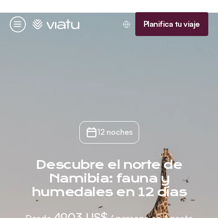
Página de inicio
Planifica tu viaje
Menú
12 noches
Descubre el norte de
Namibia: fauna y
humedales en 12 días
4903 US$
Desde
/ persona en Agosto