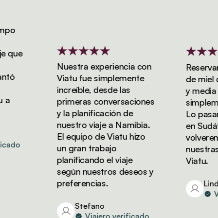
po
 que
Nuestra experiencia con
Reservamo
tó
Viatu fue simplemente
de miel de
increíble, desde las
y media con
primeras conversaciones
simplement
y la planificación de
Lo pasamos
nuestro viaje a Namibia.
en Sudáfri
El equipo de Viatu hizo
volveremos
ado
un gran trabajo
nuestras v
planificando el viaje
Viatu.
según nuestros deseos y
preferencias.
Linda
Via
Stefano
Viajero verificado