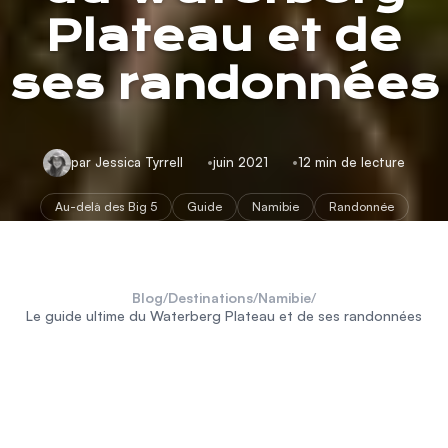
Plateau et de
ses randonnées
par Jessica Tyrrell
juin 2021
12 min de lecture
Au-delà des Big 5
Guide
Namibie
Randonnée
Blog
/
Destinations
/
Namibie
/
Le guide ultime du Waterberg Plateau et de ses randonnées