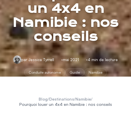
un 4x4 en
Namibie : nos
conseils
par Jessica Tyrrell
mai 2021
4 min de lecture
Conduite autonome
Guide
Namibie
Blog
/
Destinations
/
Namibie
/
Pourquoi louer un 4x4 en Namibie : nos conseils
safari