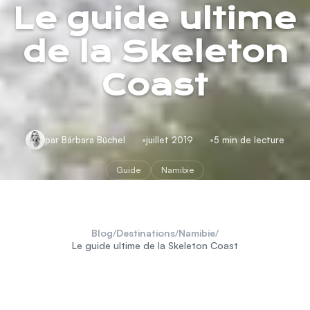
Le guide ultime
de la Skeleton
Coast
par Bárbara Büchel
juillet 2019
5 min de lecture
Guide
Namibie
Blog
/
Destinations
/
Namibie
/
Le guide ultime de la Skeleton Coast