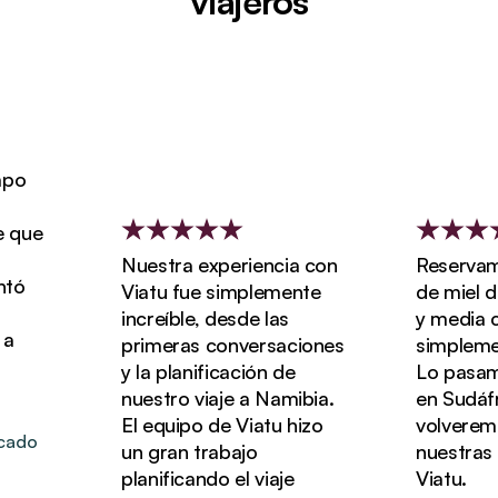
viajeros
Nuestra experiencia con
Reservamos nue
Viatu fue simplemente
de miel de tre
increíble, desde las
y media con Via
primeras conversaciones
simplemente ma
y la planificación de
Lo pasamos de 
nuestro viaje a Namibia.
en Sudáfrica y
El equipo de Viatu hizo
volveremos a r
un gran trabajo
nuestras vacac
planificando el viaje
Viatu.