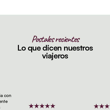
Postales recientes
Lo que dicen nuestros
viajeros
 con
te