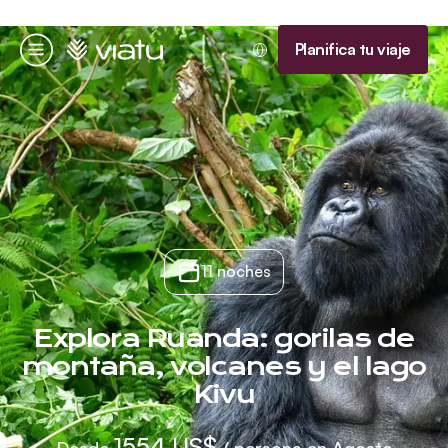
Página de inicio
Planifica tu viaje
Menú
11 noches
Explora Ruanda: gorilas de
montaña, volcanes y el lago
Kivu
1554 US$
Desde
/ persona en Agosto