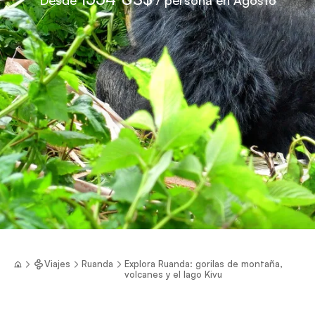
Viajes
Ruanda
Explora Ruanda: gorilas de montaña,
volcanes y el lago Kivu