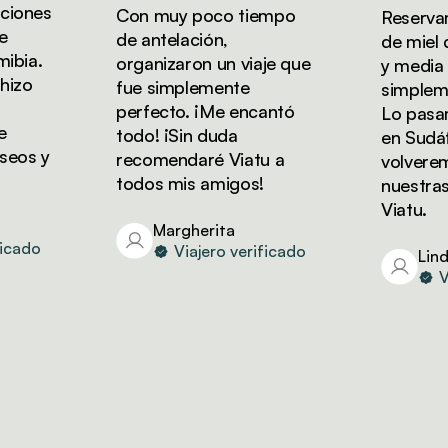
ones
Con muy poco tiempo
Reservamo
de antelación,
de miel de
ia.
organizaron un viaje que
y media con
zo
fue simplemente
simplement
perfecto. ¡Me encantó
Lo pasamos
todo! ¡Sin duda
en Sudáfri
os y
recomendaré Viatu a
volveremos
todos mis amigos!
nuestras v
Viatu.
Margherita
ado
Viajero verificado
Linda
Via