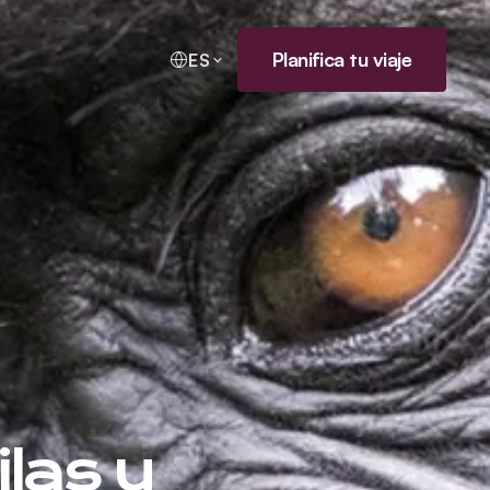
Planifica tu viaje
ES
las y