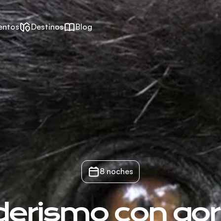
entos
Destinos
Blog
8 noches
erismo con gori