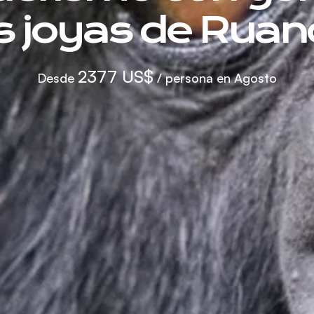
s joyas de Rua
2377 US$
Desde
/ persona en Agosto