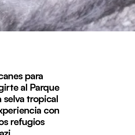
lcanes para
girte al Parque
selva tropical
experiencia con
os refugios
azi.