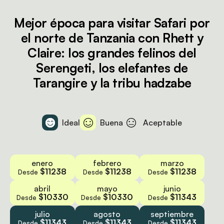
Mejor época para visitar Safari por
el norte de Tanzania con Rhett y
Claire: los grandes felinos del
Serengeti, los elefantes de
Tarangire y la tribu hadzabe
Ideal
Buena
Aceptable
enero
febrero
marzo
$11238
$11238
$11238
Desde
Desde
Desde
abril
mayo
junio
$10330
$10330
$11343
Desde
Desde
Desde
julio
agosto
septiembre
$11343
$11343
$11343
Desde
Desde
Desde