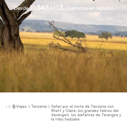
11.343 US$
Desde
/ persona en Agosto
Viajes
Tanzania
Safari por el norte de Tanzania con
Rhett y Claire: los grandes felinos del
Serengeti, los elefantes de Tarangire y
la tribu hadzabe