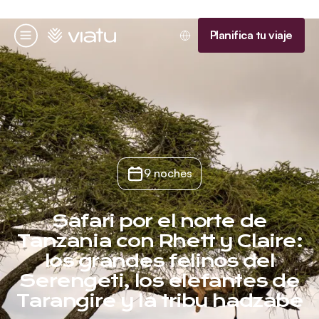
Página de inicio
Planifica tu viaje
Menú
9 noches
Safari por el norte de
Tanzania con Rhett y Claire:
los grandes felinos del
Serengeti, los elefantes de
Tarangire y la tribu hadzabe