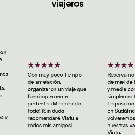
viajeros
s
Con muy poco tiempo
Reservamos nu
de antelación,
de miel de tr
organizaron un viaje que
y media con Vi
fue simplemente
simplemente m
perfecto. ¡Me encantó
Lo pasamos de
todo! ¡Sin duda
en Sudáfrica y
y
recomendaré Viatu a
volveremos a 
todos mis amigos!
nuestras vaca
Viatu.