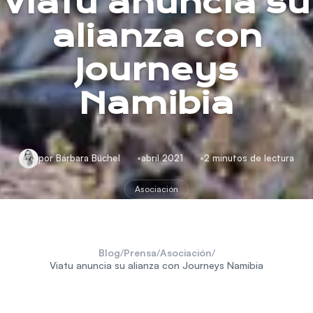
Viatu anuncia su
alianza con
Journeys
Namibia
por Bárbara Büchel
abril 2021
2 minutos de lectura
Asociación
Blog
/
Prensa
/
Asociación
/
Viatu anuncia su alianza con Journeys Namibia