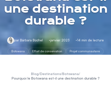
une destination
durable ?
par Bárbara Büchel
janvier 2023
14 min de lecture
Botswana
Effort de conservation
Projet communautaire
Blog
/
Destinations
/
Botswana
/
Pourquoi le Botswana est-il une destination durable ?
L
e Botswana