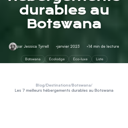
durables au
Botswana
par Jessica Tyrrell
janvier 2023
14 min de lecture
Botswana
Écolodge
Éco-luxe
Liste
Blog
/
Destinations
/
Botswana
/
Les 7 meilleurs hébergements durables au Botswana
Botswana