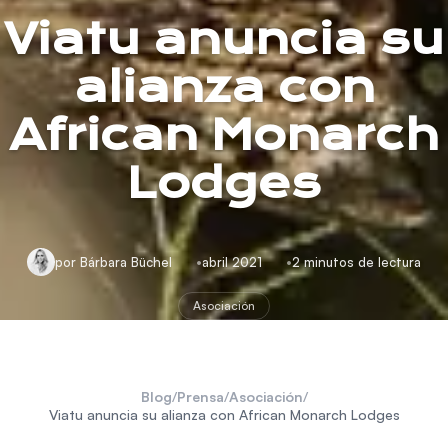
Viatu anuncia su
alianza con
African Monarch
Lodges
por Bárbara Büchel
abril 2021
2 minutos de lectura
Asociación
Blog
/
Prensa
/
Asociación
/
Viatu anuncia su alianza con African Monarch Lodges