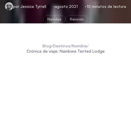
por Jessica Tyrrell
agosto 2021
10 minutos de lectura
Namibia
Revisión
Blog
/
Destinos
/
Namibia
/
Crónica de viaje: Nambwa Tented Lodge