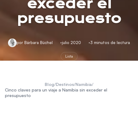
exceder el
presupuesto
por Bárbara Büchel
julio 2020
3 minutos de lectura
Lista
Blog
/
Destinos
/
Namibia
/
Cinco claves para un viaje a Namibia sin exceder el
presupuesto