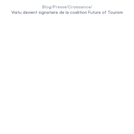
Blog
/
Presse
/
Croissance
/
Viatu devient signataire de la coalition Future of Tourism
Future of Tourism
Global
Sustainable Tourism Council