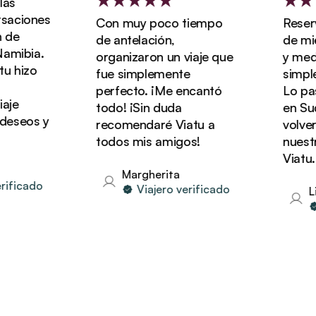
s
aciones
Con muy poco tiempo
Reserva
de
de antelación,
de miel
mibia.
organizaron un viaje que
y media
 hizo
fue simplemente
simplem
perfecto. ¡Me encantó
Lo pasa
je
todo! ¡Sin duda
en Sudá
eseos y
recomendaré Viatu a
volvere
todos mis amigos!
nuestra
Viatu.
Margherita
ificado
Viajero verificado
Lin