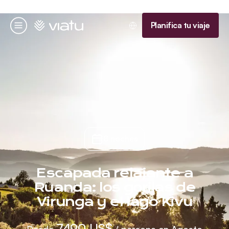
Página de inicio
Planifica tu viaje
Menú
8 noches
Escapada relajante a
Ruanda: los gorilas de
Virunga y el lago Kivu
7490 US$
Desde
/ persona en Agosto