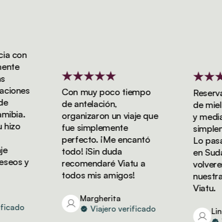
a con
nte
iones
Con muy poco tiempo
Reservam
de antelación,
de miel d
ibia.
organizaron un viaje que
y media c
izo
fue simplemente
simplemen
perfecto. ¡Me encantó
Lo pasam
todo! ¡Sin duda
en Sudáfr
eos y
recomendaré Viatu a
volveremo
todos mis amigos!
nuestras
Viatu.
Margherita
icado
Viajero verificado
Lind
Vi