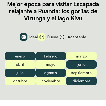
Mejor época para visitar Escapada
relajante a Ruanda: los gorilas de
Virunga y el lago Kivu
Ideal
Buena
Aceptable
enero
febrero
marzo
abril
mayo
junio
julio
agosto
septiembre
octubre
noviembre
diciembre