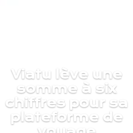
Viatu lève une
somme à six
chiffres pour sa
plateforme de
voyage