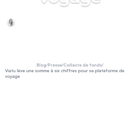
par Bárbara Büchel
novembre 2020
3 min de lecture
Collecte de fonds
Blog
/
Presse
/
Collecte de fonds
/
Viatu lève une somme à six chiffres pour sa plateforme de
voyage