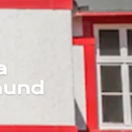
a
mund