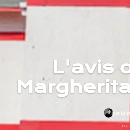
L'avis 
Margherit
par Len
Crit