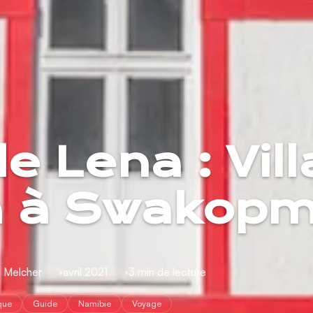
de Lena : Vill
a à Swakop
a Melcher
avril 2021
3 min de lecture
ique
Guide
Namibie
Voyage