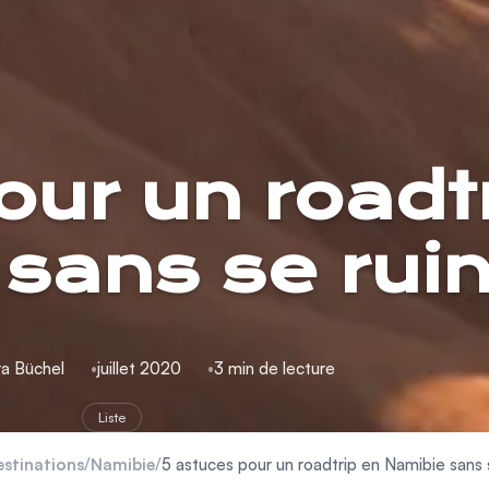
our un roadt
sans se rui
ra Büchel
juillet 2020
3 min de lecture
Liste
stinations
/
Namibie
/
5 astuces pour un roadtrip en Namibie sans 