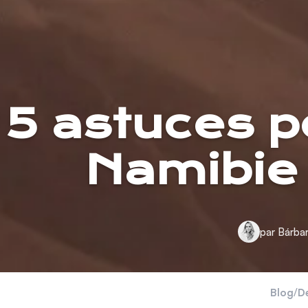
5 astuces p
Namibie 
par Bárba
Blog
/
De