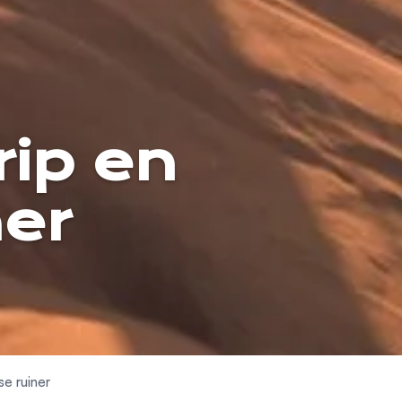
rip en
ner
se ruiner