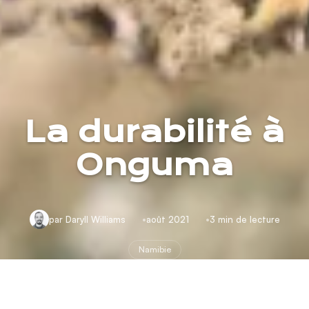
La durabilité à
Onguma
par Daryll Williams
août 2021
3 min de lecture
Namibie