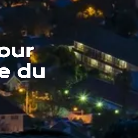
our
ue du