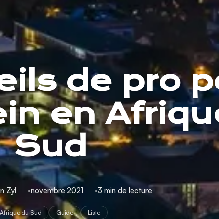
ils de pro p
ein en Afriq
Sud
n Zyl
novembre 2021
3 min de lecture
Afrique du Sud
Guide
Liste