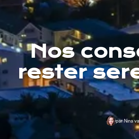
Nos conse
rester ser
par Nina va