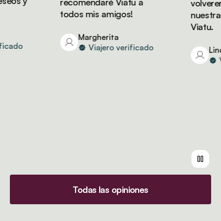
eos y
recomendaré Viatu a
volveremo
todos mis amigos!
nuestras 
Viatu.
Margherita
cado
Viajero verificado
Linda
Vi
Todas las opiniones