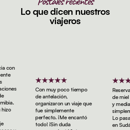
Postales recientes
Lo que dicen nuestros
viajeros
 con
nte
iones
Con muy poco tiempo
Reservamo
de antelación,
de miel d
bia.
organizaron un viaje que
y media co
izo
fue simplemente
simplemen
perfecto. ¡Me encantó
Lo pasamo
todo! ¡Sin duda
en Sudáfr