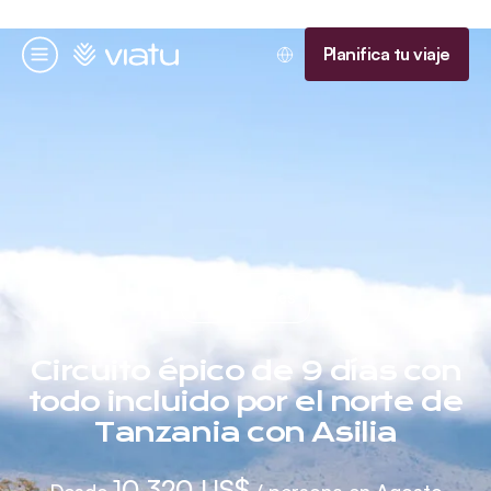
Página de inicio
Planifica tu viaje
Menú
6 noches
Circuito épico de 9 días con
todo incluido por el norte de
Tanzania con Asilia
10.320 US$
Desde
/ persona en Agosto