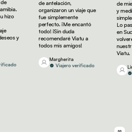
e
de antelación,
de miel 
ibia.
organizaron un viaje que
y media 
hizo
fue simplemente
simpleme
perfecto. ¡Me encantó
Lo pasam
e
todo! ¡Sin duda
en Sudáf
seos y
recomendaré Viatu a
volverem
todos mis amigos!
nuestras
Viatu.
Margherita
ficado
Viajero verificado
Lind
V