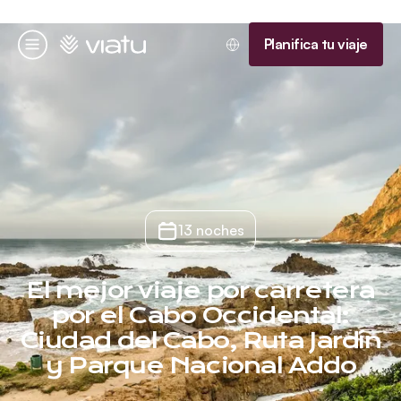
Página de inicio
Planifica tu viaje
Menú
13 noches
El mejor viaje por carretera
por el Cabo Occidental:
Ciudad del Cabo, Ruta Jardín
y Parque Nacional Addo