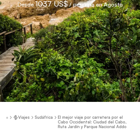
1037 US$
Desde
/ persona en Agosto
Viajes
Sudáfrica
El mejor viaje por carretera por el
Cabo Occidental: Ciudad del Cabo,
Ruta Jardín y Parque Nacional Addo