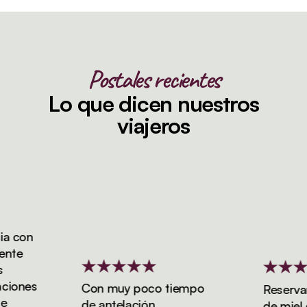
Postales recientes
Lo que dicen nuestros
viajeros
 con
te
ones
Con muy poco tiempo
Reservamo
de antelación,
de miel de