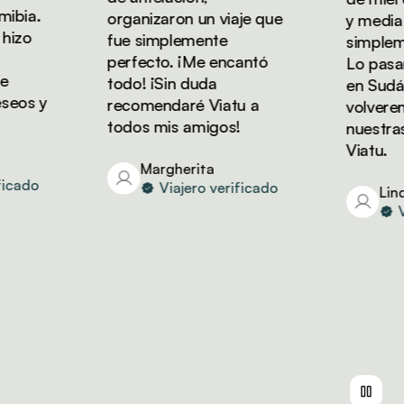
bia.
organizaron un viaje que
y media co
zo
fue simplemente
simplement
perfecto. ¡Me encantó
Lo pasamo
todo! ¡Sin duda
en Sudáfri
os y
recomendaré Viatu a
volveremos
todos mis amigos!
nuestras 
Viatu.
Margherita
cado
Viajero verificado
Linda
Via