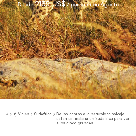
2135 US$
Desde
/ persona en Agosto
Viajes
Sudáfrica
De las costas a la naturaleza salvaje:
safari sin malaria en Sudáfrica para ver
a los cinco grandes