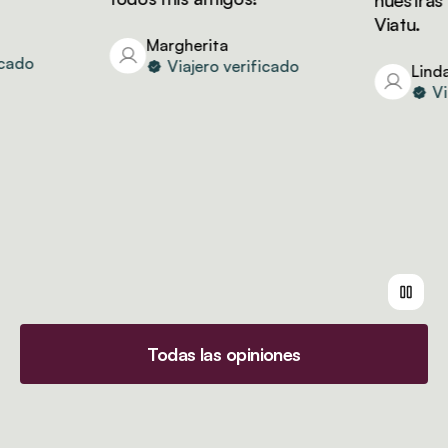
nuestras v
Viatu.
Margherita
ado
Viajero verificado
Linda
Viaj
Todas las opiniones