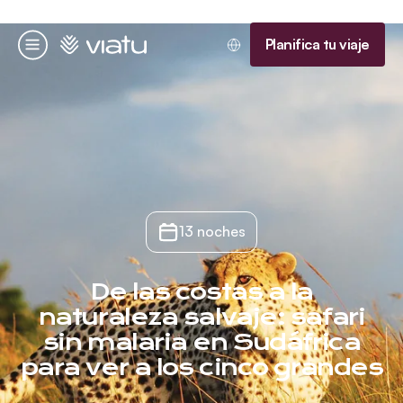
Página de inicio
Planifica tu viaje
Menú
13 noches
De las costas a la
naturaleza salvaje: safari
sin malaria en Sudáfrica
para ver a los cinco grandes