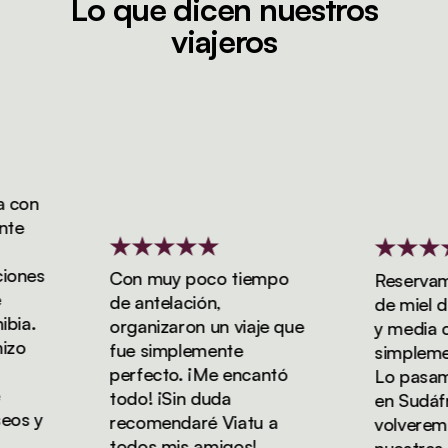
Lo que dicen nuestros
viajeros
con
e
nes
Con muy poco tiempo
Reservamos
de antelación,
de miel de 
ia.
organizaron un viaje que
y media con
o
fue simplemente
simplemente
perfecto. ¡Me encantó
Lo pasamos
todo! ¡Sin duda
en Sudáfric
s y
recomendaré Viatu a
volveremos 
todos mis amigos!