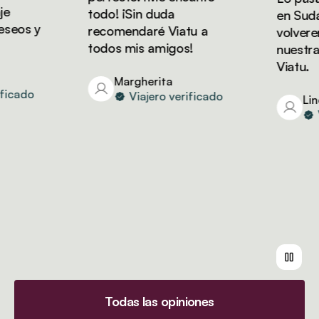
todo! ¡Sin duda
en Sudáfr
eos y
recomendaré Viatu a
volveremo
todos mis amigos!
nuestras
Viatu.
Margherita
icado
Viajero verificado
Lind
Vi
Todas las opiniones