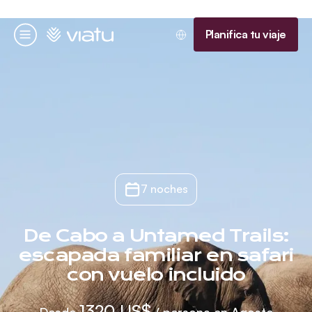
Página de inicio
Planifica tu viaje
Menú
7 noches
De Cabo a Untamed Trails:
escapada familiar en safari
con vuelo incluido
1320 US$
Desde
/ persona en Agosto