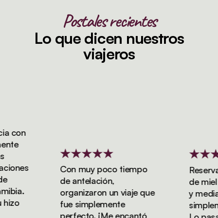
Postales recientes
Lo que dicen nuestros
viajeros
a con
nte
iones
Con muy poco tiempo
Reservam
de antelación,
de miel d
ibia.
organizaron un viaje que
y media c
izo
fue simplemente
simplemen
perfecto. ¡Me encantó
Lo pasam