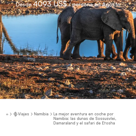
4093 US$
Desde
/ persona en Agosto
Viajes
Namibia
La mejor aventura en coche por
Namibia: las dunas de Sossusvlei,
Damaraland y el safari de Etosha