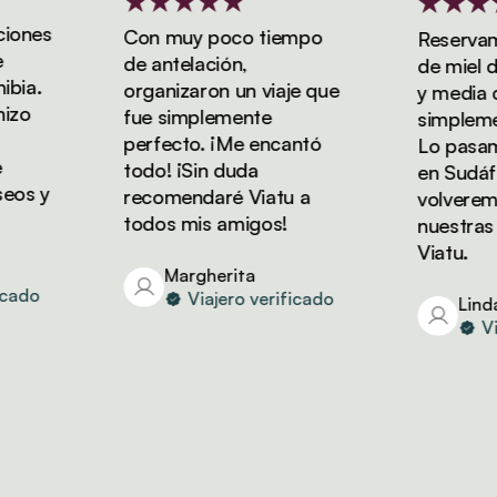
nes
Con muy poco tiempo
Reservamos 
de antelación,
de miel de 
a.
organizaron un viaje que
y media con 
o
fue simplemente
simplemente
perfecto. ¡Me encantó
Lo pasamos 
todo! ¡Sin duda
en Sudáfric
s y
recomendaré Viatu a
volveremos 
todos mis amigos!
nuestras va
Viatu.
Margherita
do
Viajero verificado
Linda
Viaje