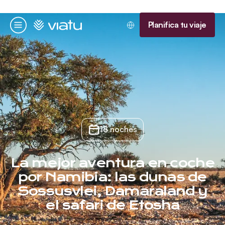
Página de inicio
Planifica tu viaje
Menú
18 noches
La mejor aventura en coche
por Namibia: las dunas de
Sossusvlei, Damaraland y
el safari de Etosha