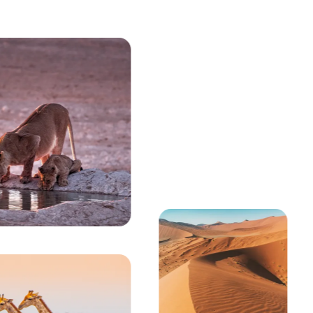
Viendo actualmente:
Dos antílopes gacelas en el paisaje desértico nara