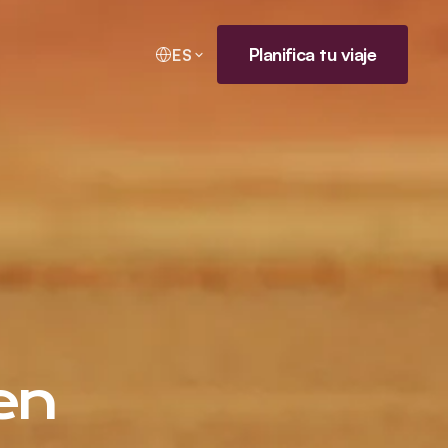
Planifica tu viaje
ES
en