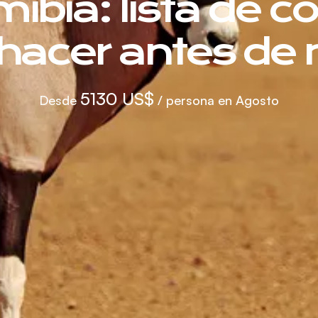
ibia: lista de c
hacer antes de 
5130 US$
Desde
/ persona en Agosto