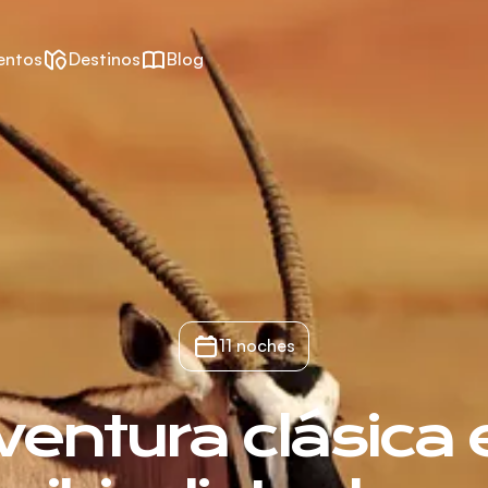
entos
Destinos
Blog
11 noches
ventura clásica 