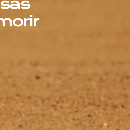
osas
morir