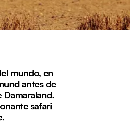
del mundo, en
pmund antes de
de Damaraland.
onante safari
e.