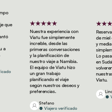
po
 que
Nuestra experiencia con
Reservamo
tó
Viatu fue simplemente
de miel de
increíble, desde las
y media co
a
primeras conversaciones
simplement
y la planificación de
Lo pasamo
nuestro viaje a Namibia.
en Sudáfri
El equipo de Viatu hizo
volveremos
cado
un gran trabajo
nuestras 
planificando el viaje
Viatu.
según nuestros deseos y
preferencias.
Linda
Via
Stefano
Viajero verificado