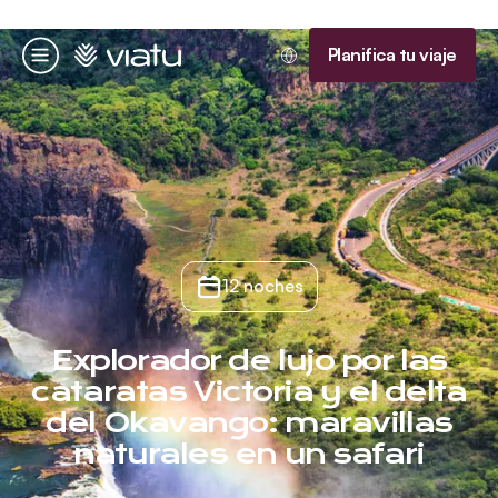
Página de inicio
Planifica tu viaje
Menú
12 noches
Explorador de lujo por las
cataratas Victoria y el delta
del Okavango: maravillas
naturales en un safari