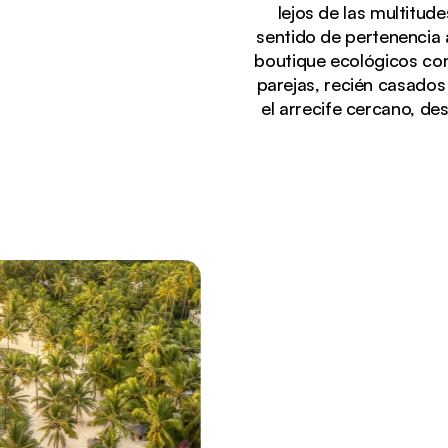
lejos de las multitud
sentido de pertenencia 
boutique ecológicos com
parejas, recién casados
el arrecife cercano, d
Viendo actualmente:
Vista aérea de la prístina playa de Bwejuu, en Za