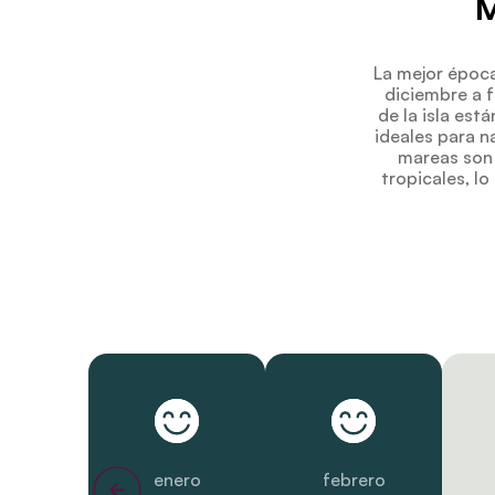
M
La mejor época 
diciembre a f
de la isla est
ideales para n
mareas son 
tropicales, l
enero
febrero