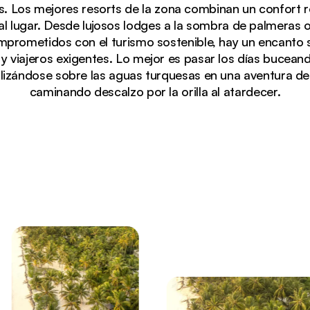
es. Los mejores resorts de la zona combinan un confort 
al lugar. Desde lujosos lodges a la sombra de palmeras 
prometidos con el turismo sostenible, hay un encanto 
 y viajeros exigentes. Lo mejor es pasar los días bucean
eslizándose sobre las aguas turquesas en una aventura de
caminando descalzo por la orilla al atardecer.
nzíbar, con aguas turquesas, arena blanca bordeada de 