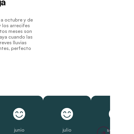
ga
o a octubre y de
 los arrecifes
Estos meses son
laya cuando las
eves lluvias
ntes, perfecto
junio
julio
agosto