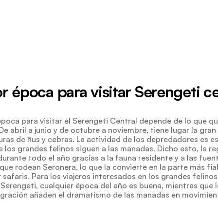
r época para visitar Serengeti ce
época para visitar el Serengeti Central depende de lo que qui
e abril a junio y de octubre a noviembre, tiene lugar la gra
anuras de ñus y cebras. La actividad de los depredadores es 
e los grandes felinos siguen a las manadas. Dicho esto, la re
urante todo el año gracias a la fauna residente y a las fue
ue rodean Seronera, lo que la convierte en la parte más fia
r safaris. Para los viajeros interesados en los grandes felinos 
l Serengeti, cualquier época del año es buena, mientras que 
gración añaden el dramatismo de las manadas en movimien