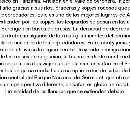
lásico en Tanzania. Anclada en el valle de Seronera, la zo
l año gracias a sus ríos, praderas y kopjes rocosos que
s depredadores. Este es uno de los mejores lugares de Á
 extienden por los kopjes, los leopardos se posan en las 
el Serengeti en busca de presas. La densidad de depreda
 Central sean algunos de los más gratificantes del conti
lares acciones de los depredadores. Entre abril y junio,
ración atraviesa la región central, trayendo consigo e
de los meses de migración, la fauna residente mantiene l
n segura para los viajeros que planean un safari en el Se
a durante un amanecer dorado en el Serengeti Central, 
ntos de gama media hasta campamentos de safari de lu
ón central del Parque Nacional del Serengeti que ofrec
r una perspectiva diferente, un safari en globo aerostát
inmensidad de las llanuras que se extienden debajo.