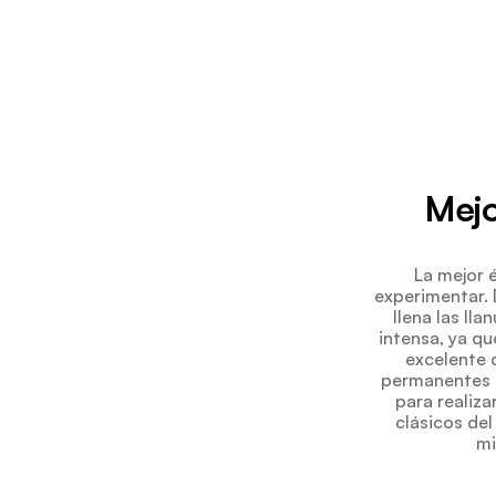
Mejo
La mejor 
experimentar. D
llena las ll
intensa, ya qu
excelente d
permanentes q
para realiza
clásicos de
mi