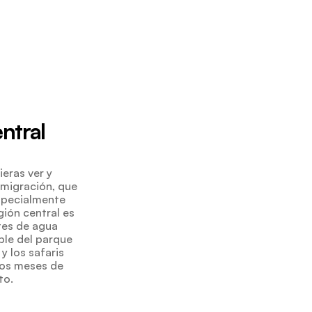
ntral
eras ver y
n migración, que
especialmente
gión central es
ntes de agua
ble del parque
y los safaris
los meses de
to.