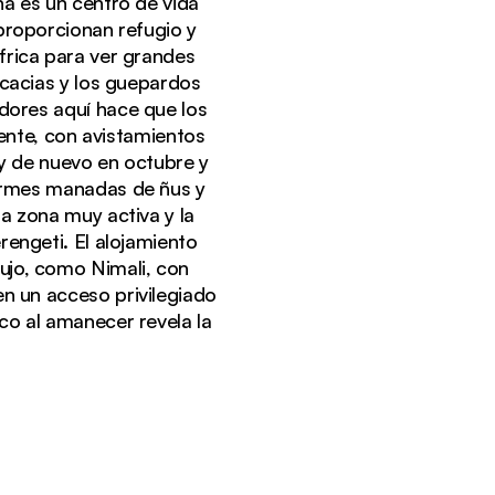
na es un centro de vida
 proporcionan refugio y
frica para ver grandes
acacias y los guepardos
dores aquí hace que los
nente, con avistamientos
 y de nuevo en octubre y
normes manadas de ñus y
a zona muy activa y la
rengeti. El alojamiento
Tanzania, con acacias y terreno rocoso debajo.
jo, como Nimali, con
en un acceso privilegiado
ico al amanecer revela la