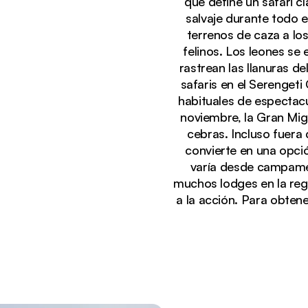
que define un safari c
salvaje durante todo e
terrenos de caza a lo
felinos. Los leones se
rastrean las llanuras d
safaris en el Serengeti
habituales de espectacu
noviembre, la Gran Mig
cebras. Incluso fuera 
Viendo actualmente:
convierte en una opció
Globos aerostáticos flotando sobre el río Seroner
varía desde campame
muchos lodges en la regi
a la acción. Para obtene