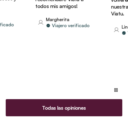
todos mis amigos!
nuestras 
Viatu.
Margherita
cado
Viajero verificado
Linda
Vi
Todas las opiniones