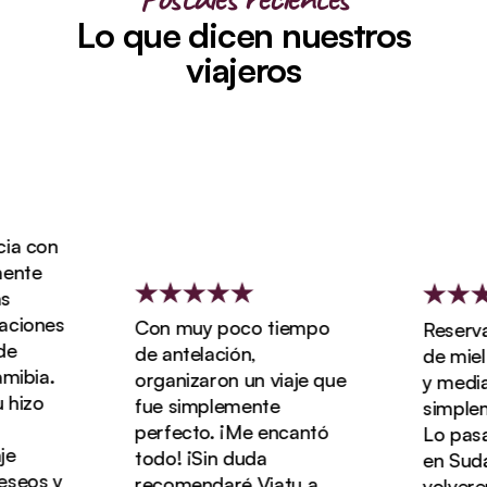
Lo que dicen nuestros
viajeros
 con
nte
iones
Con muy poco tiempo
Reservamo
de antelación,
de miel d
bia.
organizaron un viaje que
y media co
izo
fue simplemente
simplemen
perfecto. ¡Me encantó
Lo pasamo
todo! ¡Sin duda
en Sudáfr
eos y
recomendaré Viatu a
volveremo