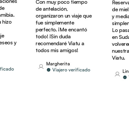
iones
Con muy poco tiempo
Reservam
de antelación,
de miel d
ibia.
organizaron un viaje que
y media c
izo
fue simplemente
simplemen
perfecto. ¡Me encantó
Lo pasam
todo! ¡Sin duda
en Sudáfr
eos y
recomendaré Viatu a
volveremo
todos mis amigos!
nuestras
Viatu.
Margherita
icado
Viajero verificado
Lind
Vi