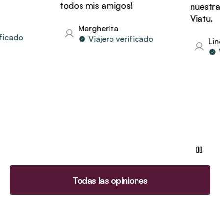
todos mis amigos!
nuestras 
Viatu.
Margherita
icado
Viajero verificado
Linda
Vi
Todas las opiniones