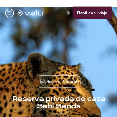
Página de inicio
Planifica tu viaje
Menú
Reserva Natural
Reserva privada de caza
Sabi Sands