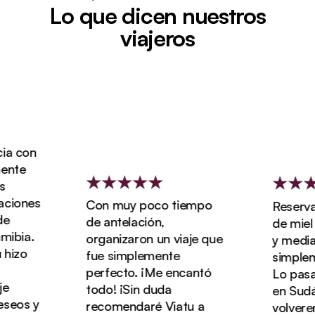
Lo que dicen nuestros
viajeros
a con
nte
iones
Con muy poco tiempo
Reservam
de antelación,
de miel d
bia.
organizaron un viaje que
y media co
izo
fue simplemente
simplemen
perfecto. ¡Me encantó
Lo pasamo
todo! ¡Sin duda
en Sudáfr
eos y
recomendaré Viatu a
volveremo