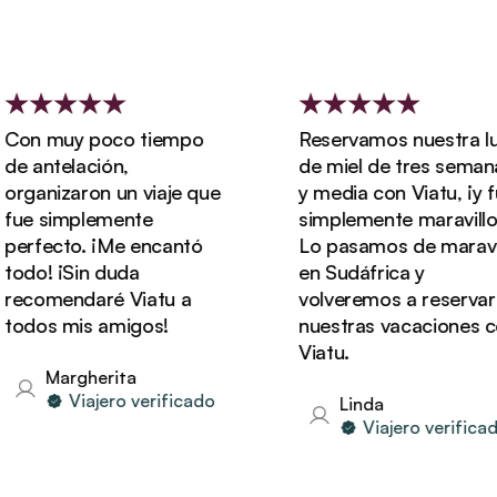
on muy poco tiempo
Reservamos nuestra lun
e antelación,
de miel de tres semanas
rganizaron un viaje que
y media con Viatu, ¡y fue
ue simplemente
simplemente maravillosa
erfecto. ¡Me encantó
Lo pasamos de maravill
odo! ¡Sin duda
en Sudáfrica y
ecomendaré Viatu a
volveremos a reservar
odos mis amigos!
nuestras vacaciones co
Viatu.
Margherita
Viajero verificado
Linda
Viajero verificado