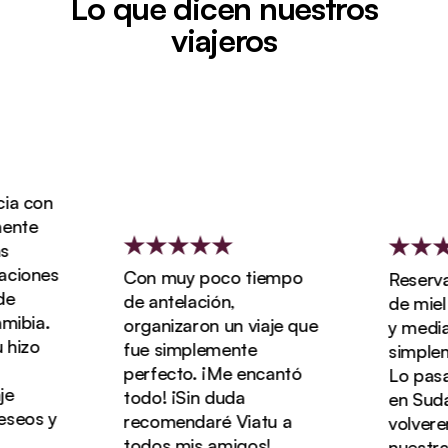
Lo que dicen nuestros
viajeros
 con
nte
iones
Con muy poco tiempo
Reservamo
de antelación,
de miel d
bia.
organizaron un viaje que
y media co
izo
fue simplemente
simplemen
perfecto. ¡Me encantó
Lo pasamo
todo! ¡Sin duda
en Sudáfr
eos y
recomendaré Viatu a
volveremo
todos mis amigos!
nuestras 