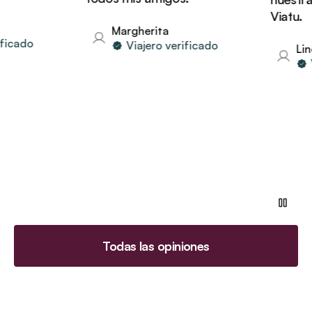
Viatu.
Margherita
cado
Viajero verificado
Linda
Vi
Todas las opiniones