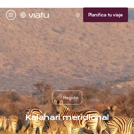
Página de inicio
Planifica tu viaje
Menú
Región
Kalahari meridional