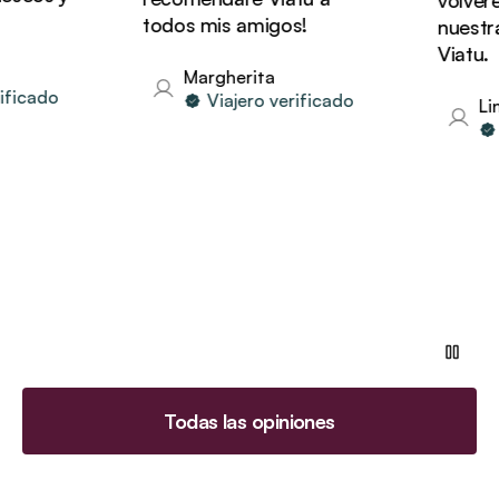
volverem
todos mis amigos!
nuestras
Viatu.
Margherita
icado
Viajero verificado
Lind
Vi
Todas las opiniones