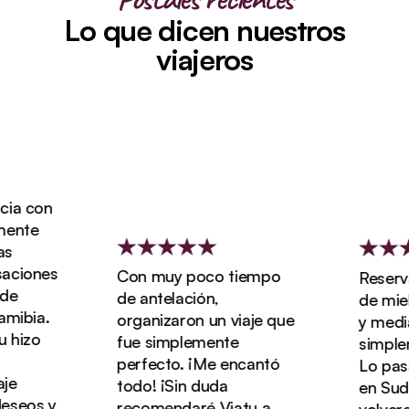
Lo que dicen nuestros
viajeros
a con
nte
ciones
Con muy poco tiempo
Reservam
e
de antelación,
de miel 
ibia.
organizaron un viaje que
y media c
hizo
fue simplemente
simpleme
perfecto. ¡Me encantó
Lo pasam
todo! ¡Sin duda
en Sudáfr
eos y
recomendaré Viatu a