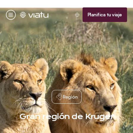
Página de inicio
Planifica tu viaje
Menú
Región
Gran región de Kruger