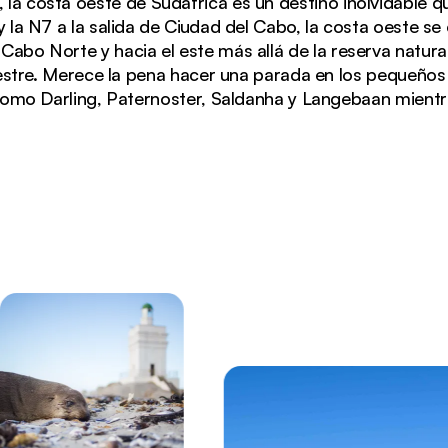
, la costa oeste de Sudáfrica es un destino inolvidable 
y la N7 a la salida de Ciudad del Cabo, la costa oeste se 
l Cabo Norte y hacia el este más allá de la reserva natu
estre. Merece la pena hacer una parada en los pequeños
omo Darling, Paternoster, Saldanha y Langebaan mientra
tlántico a través de la vegetación costera fynbos en l