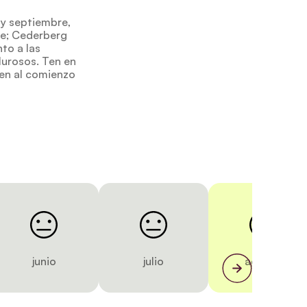
 y septiembre,
re; Cederberg
nto a las
urosos. Ten en
cen al comienzo
junio
julio
agosto