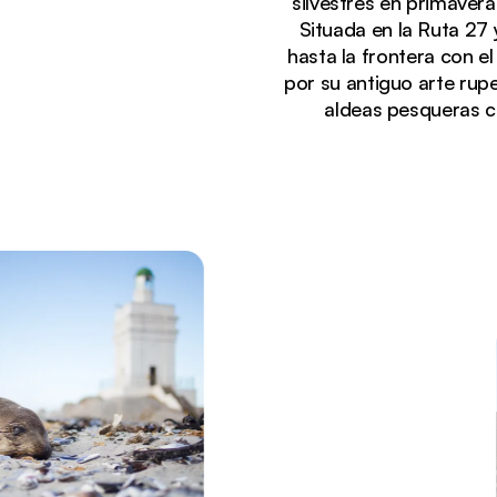
silvestres en primavera
Situada en la Ruta 27 
hasta la frontera con e
por su antiguo arte rup
aldeas pesqueras c
Viendo actualmente:
Paseo marítimo de madera que conduce al océano A