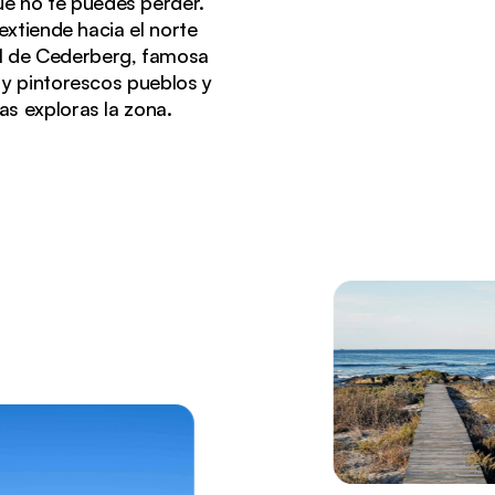
que no te puedes perder.
extiende hacia el norte
ral de Cederberg, famosa
 y pintorescos pueblos y
s exploras la zona.
a costa oeste de Sudáfrica.