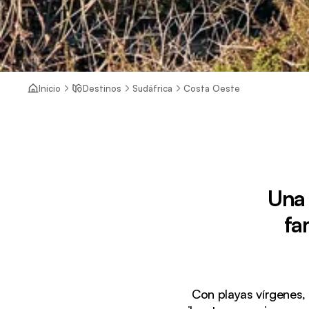
Inicio
Destinos
Sudáfrica
Costa Oeste
Una 
fa
Con playas vírgenes,