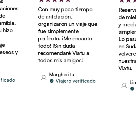
iones
Con muy poco tiempo
Reservam
de antelación,
de miel 
ibia.
organizaron un viaje que
y media c
hizo
fue simplemente
simpleme
perfecto. ¡Me encantó
Lo pasam
todo! ¡Sin duda
en Sudáfr
eos y
recomendaré Viatu a
volverem
todos mis amigos!
nuestras
Viatu.
Margherita
icado
Viajero verificado
Lind
Vi