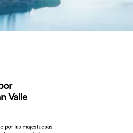
por
n Valle
do por las majestuosas