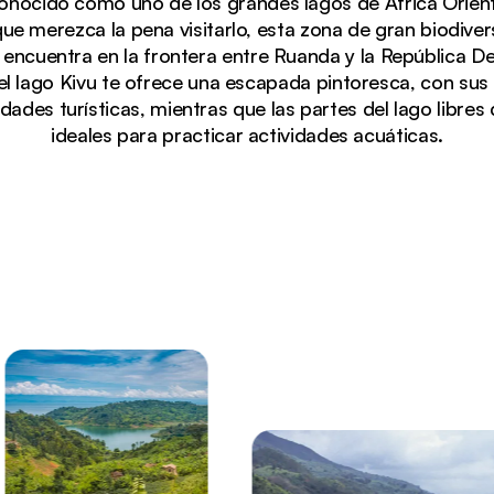
nocido como uno de los grandes lagos de África Orien
ue merezca la pena visitarlo, esta zona de gran biodive
 encuentra en la frontera entre Ruanda y la República 
l lago Kivu te ofrece una escapada pintoresca, con sus m
dades turísticas, mientras que las partes del lago libre
ideales para practicar actividades acuáticas.
u serpenteando entre las verdes montañas de la región 