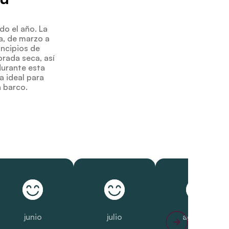
do el año. La
a, de marzo a
incipios de
orada seca, así
durante esta
a ideal para
n barco.
junio
julio
agosto