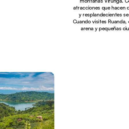
montañas Virunga. Co
atracciones que hacen q
y resplandecientes se
Cuando visites Ruanda, e
arena y pequeñas ciu
Viendo actualmente:
Vista panorámica de las aguas azules del lago Kiv