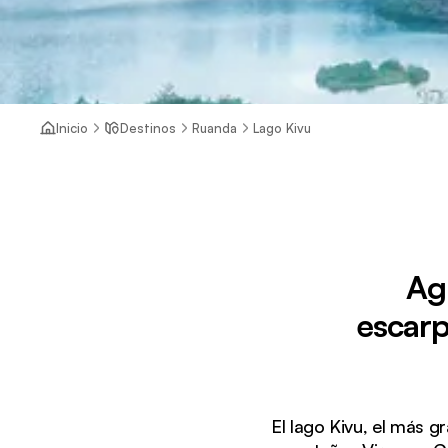
Inicio
Destinos
Ruanda
Lago Kivu
Ag
escarp
El lago Kivu, el más 