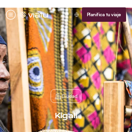
Página de inicio
Planifica tu viaje
Menú
Ciudad
Kigali