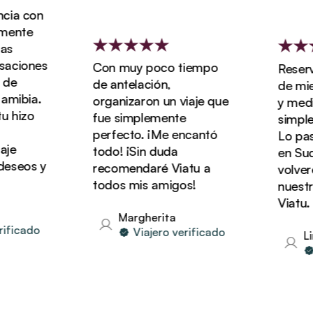
ia con
ente
ciones
Con muy poco tiempo
Reserva
e
de antelación,
de miel 
mibia.
organizaron un viaje que
y media 
hizo
fue simplemente
simpleme
perfecto. ¡Me encantó
Lo pasa
e
todo! ¡Sin duda
en Sudáf
seos y
recomendaré Viatu a
volverem
todos mis amigos!
nuestras
Viatu.
Margherita
ficado
Viajero verificado
Lin
V