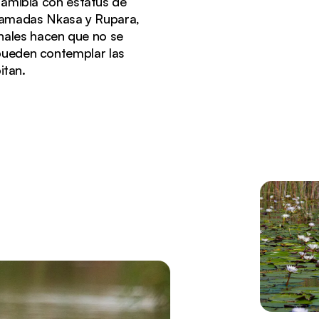
Namibia con estatus de
 llamadas Nkasa y Rupara,
nales hacen que no se
 pueden contemplar las
itan.
n las tranquilas aguas del río Kwando.