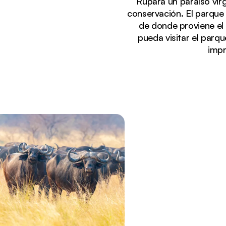
Rupara un paraíso vir
conservación. El parque 
de donde proviene el
pueda visitar el parq
impr
Viendo actualmente:
Tranquila puesta de sol en los humedales del Parqu