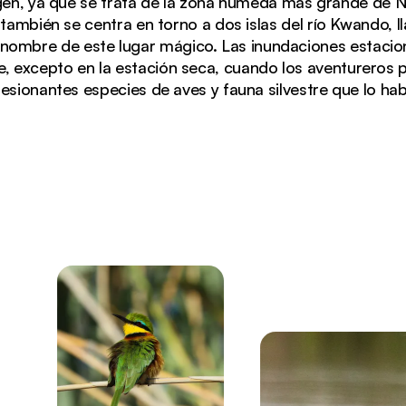
gen, ya que se trata de la zona húmeda más grande de 
también se centra en torno a dos islas del río Kwando,
 nombre de este lugar mágico. Las inundaciones estacio
ue, excepto en la estación seca, cuando los aventureros
esionantes especies de aves y fauna silvestre que lo hab
e Nacional Nkasa Rupara, con los árboles reflejándose e