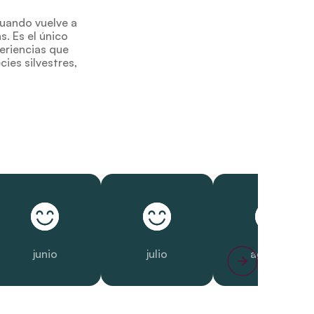
cuando vuelve a
s. Es el único
eriencias que
ies silvestres,
junio
julio
agosto